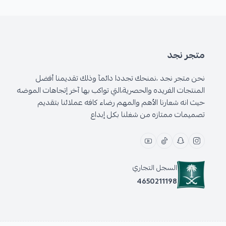
متجر نجد
نحن متجر نجد ،نمنحك تجددا دائمآ وذلك تقديمنا أفضل
المنتجات الفريده والحصرية،التي تواكب بها آخر إتجاهات الموضه
حيث انه شعارنا الأهم والمهم رضاء كافه عملائنا بتقديم
تصميمات ممتازه من شغلنا بكل إبداع
السجل التجاري
4650211198