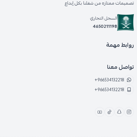
تصميمات ممتازه من شغلنا بكل إبداع
السجل التجاري
4650211198
روابط مهمة
تواصل معنا
+966534132218
+966534132218