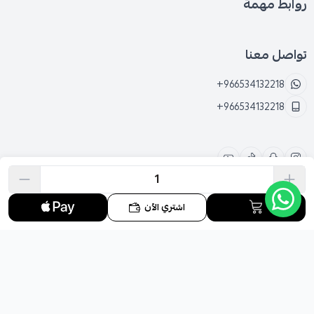
روابط مهمة
تواصل معنا
+966534132218
+966534132218
اشتري الآن
الحقوق محفوظة | 2026
متجر نجد