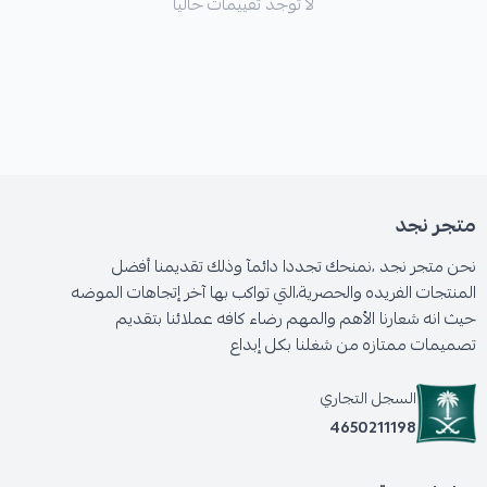
لا توجد تقييمات حاليا
متجر نجد
نحن متجر نجد ،نمنحك تجددا دائمآ وذلك تقديمنا أفضل
المنتجات الفريده والحصرية،التي تواكب بها آخر إتجاهات الموضه
حيث انه شعارنا الأهم والمهم رضاء كافه عملائنا بتقديم
تصميمات ممتازه من شغلنا بكل إبداع
السجل التجاري
4650211198