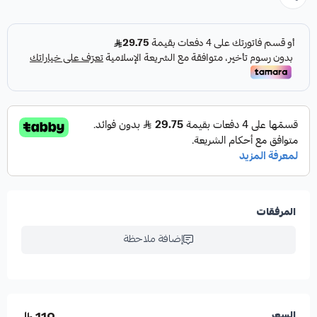
تفاصيل المنتج:
قماش مخمل ناعم واكثر فخامة
تطريزات فخمة بخيوط ذهبية تعكس ألوان العلم السعودي.
زخارف سدو تراثية مستوحاة من الثقافة السعودية الأصيلة.
تطريز واضح لشعار المملكة (السيفين والنخلة) يبرز الفخر والهوية.
مقاس الوشاح ( 170 سم طول × 16 سم عرض)
مناسب للجنسين ( رجالي ، نسائي ).
المرفقات
إضافة ملاحظة
السعر