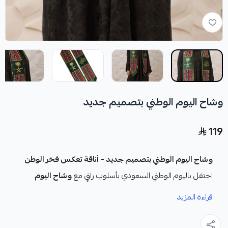
وشاح اليوم الوطني بتصميم جديد
119
وشاح اليوم الوطني بتصميم جديد – أناقة تعكس فخر الوطن
احتفل باليوم الوطني السعودي بأسلوب راقٍ مع
وشاح اليوم
الوطني السعودي الفاخر
، المصمم خصيصًا ليجسد روح الانتماء
قراءة المزيد
والعزّة الوطنية. و يمنحك حضورًا مميزًا في جميع المناسبات
الوطنية.