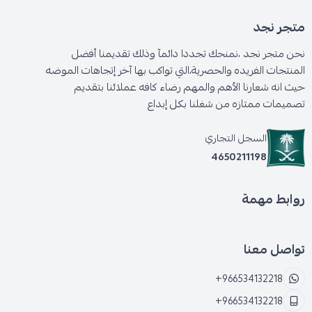
متجر نجد
نحن متجر نجد ،نمنحك تجددا دائمآ وذلك تقديمنا أفضل
المنتجات الفريده والحصرية،التي تواكب بها آخر إتجاهات الموضه
حيث انه شعارنا الأهم والمهم رضاء كافه عملائنا بتقديم
تصميمات ممتازه من شغلنا بكل إبداع
السجل التجاري
4650211198
روابط مهمة
تواصل معنا
+966534132218
+966534132218