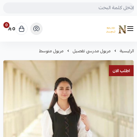
0
0
متجر نجد
الرئيسية
مريول مدرسي تفصيل
مريول متوسط
اطلب الان