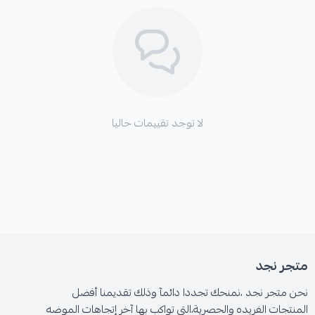
لا توجد تقييمات حاليا
متجر نجد
نحن متجر نجد ،نمنحك تجددا دائمآ وذلك تقديمنا أفضل
المنتجات الفريده والحصرية،التي تواكب بها آخر إتجاهات الموضه