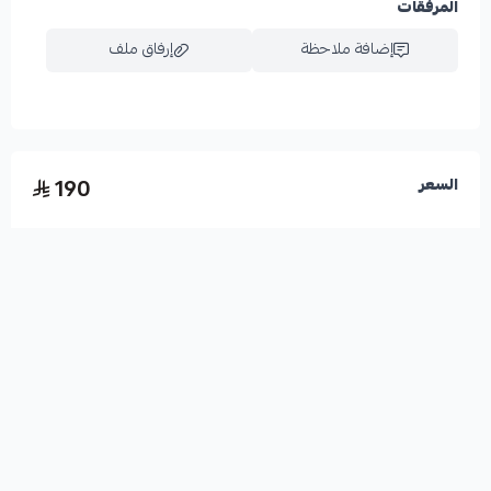
المرفقات
إضافة ملاحظة
إرفاق ملف
اسحب و افلت الملف هنا
190
السعر
استعراض