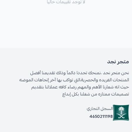
لا توجد تقييمات حاليا
متجر نجد
نحن متجر نجد ،نمنحك تجددا دائمآ وذلك تقديمنا أفضل
المنتجات الفريده والحصرية،التي تواكب بها آخر إتجاهات الموضه
حيث انه شعارنا الأهم والمهم رضاء كافه عملائنا بتقديم
تصميمات ممتازه من شغلنا بكل إبداع
السجل التجاري
4650211198