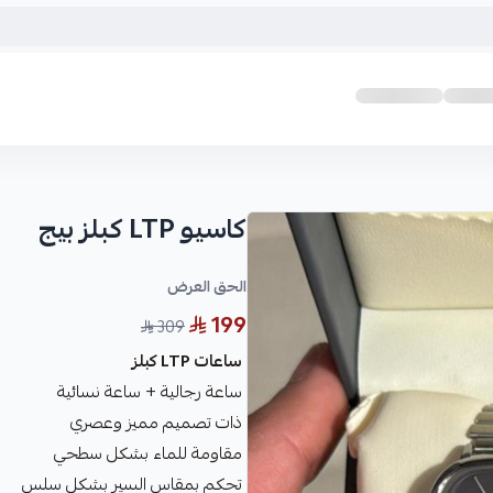
كاسيو LTP كبلز بيج
الحق العرض
199
309
ساعات LTP كبلز
ساعة رجالية + ساعة نسائية
ذات تصميم مميز وعصري
مقاومة للماء بشكل سطحي
تحكم بمقاس السير بشكل سلس