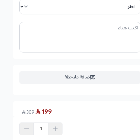
إضافة ملاحظة
199
309