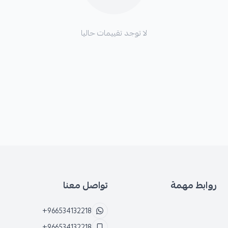
لا توجد تقييمات حاليا
روابط مهمة
تواصل معنا
+966534132218
+966534132218