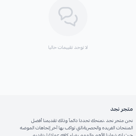
لا توجد تقييمات حاليا
متجر نجد
نحن متجر نجد ،نمنحك تجددا دائمآ وذلك تقديمنا أفضل
المنتجات الفريده والحصرية،التي تواكب بها آخر إتجاهات الموضه
حيث انه شعارنا الأهم والمهم رضاء كافه عملائنا بتقديم