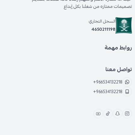
تصميمات ممتازه من شغلنا بكل إبداع
السجل التجاري
4650211198
روابط مهمة
تواصل معنا
+966534132218
+966534132218