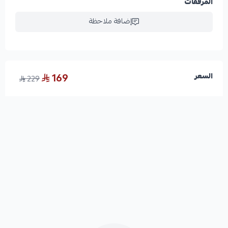
المرفقات
إضافة ملاحظة
169
السعر
229