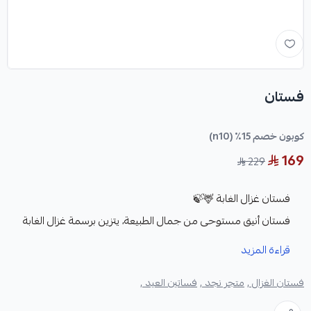
فستان
كوبون خصم 15٪ (n10)
169
229
فستان غزال الغابة 🦌🍃
فستان أنيق مستوحى من جمال الطبيعة، يتزين برسمة غزال الغابة
التي ترمز للنعومة والبراءة. يأتي بلون ذهبي دافئ يعكس الفخامة، مع
قراءة المزيد
تفاصيل بلون ترابي متناغم يبرز التصميم بشكل راقٍ. القصة مريحة
فستان الغزال ,
متجر نجد ,
فساتين العيد ,
وانسيابية، مناسبة للإطلالات المميزة والمناسبات الخاصة،
ويمنحك حضورًا ناعمًا ولافتًا بلمسة فنية فريدة