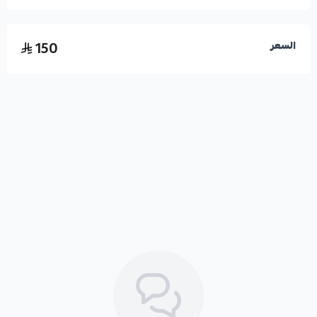
اسحب و افلت الملف هنا
150
السعر
استعراض