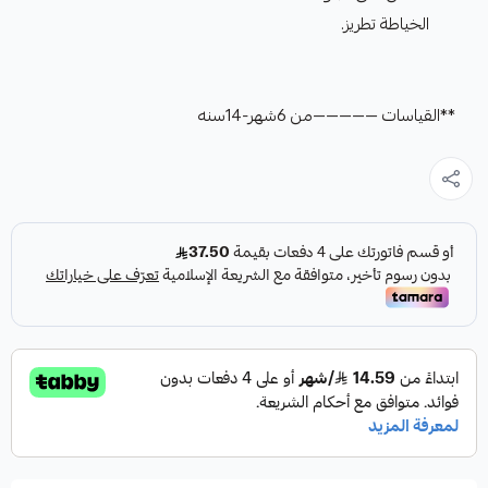
الخياطة تطريز.
**القياسات —————من 6شهر-14سنه