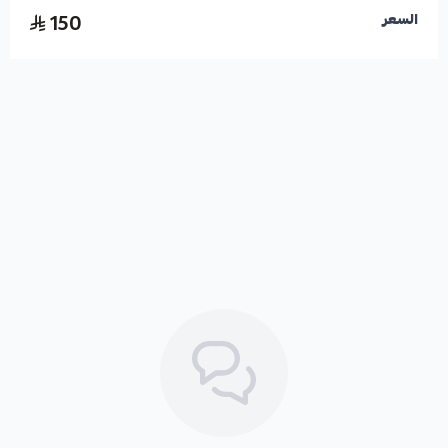
اسحب و افلت الملف هنا
150
السعر
استعراض