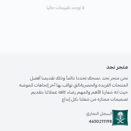
لا توجد تقييمات حاليا
متجر نجد
نحن متجر نجد ،نمنحك تجددا دائمآ وذلك تقديمنا أفضل
المنتجات الفريده والحصرية،التي تواكب بها آخر إتجاهات الموضه
حيث انه شعارنا الأهم والمهم رضاء كافه عملائنا بتقديم
تصميمات ممتازه من شغلنا بكل إبداع
السجل التجاري
4650211198