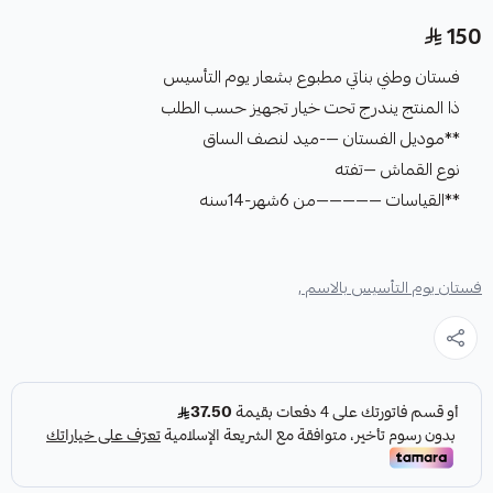
150
فستان وطني بناتي مطبوع بشعار يوم التأسيس
ذا المنتج يندرج تحت خيار تجهيز حسب الطلب
**موديل الفستان —-ميد لنصف الساق
نوع القماش —تفته
**القياسات —————من 6شهر-14سنه
فستان يوم التأسيس بالاسم ,