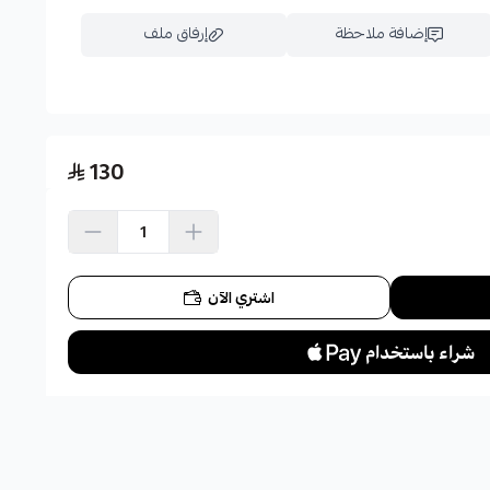
إضافة ملاحظة
إرفاق ملف
اسحب و افلت الملف هنا
130
استعراض
اشتري الآن