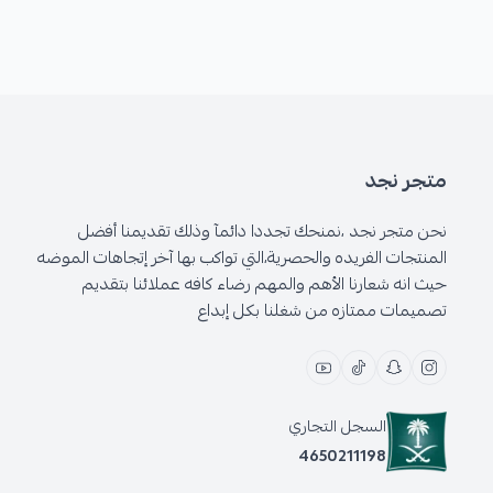
متجر نجد
نحن متجر نجد ،نمنحك تجددا دائمآ وذلك تقديمنا أفضل
المنتجات الفريده والحصرية،التي تواكب بها آخر إتجاهات الموضه
حيث انه شعارنا الأهم والمهم رضاء كافه عملائنا بتقديم
تصميمات ممتازه من شغلنا بكل إبداع
السجل التجاري
4650211198