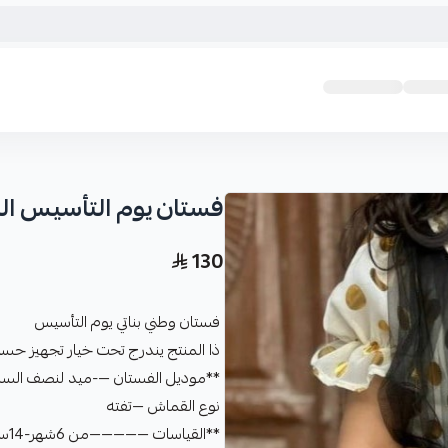
فستان يوم التأسيس ا
130
فستان وطني بناتي يوم التأسيس
ذا المنتج يندرج تحت خيار تجهيز حس
**موديل الفستان —-ميد لنصف السا
نوع القماش —تفته
**القياسات —————من 6شهر-14سنه