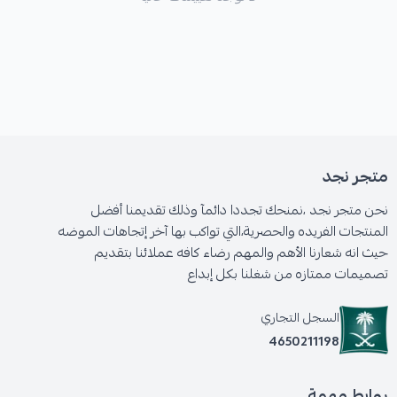
متجر نجد
نحن متجر نجد ،نمنحك تجددا دائمآ وذلك تقديمنا أفضل
المنتجات الفريده والحصرية،التي تواكب بها آخر إتجاهات الموضه
حيث انه شعارنا الأهم والمهم رضاء كافه عملائنا بتقديم
تصميمات ممتازه من شغلنا بكل إبداع
السجل التجاري
4650211198
روابط مهمة