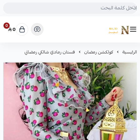
0
0
متجر نجد
الرئيسية
كولكشن رمضان
فستان رمادي شالكي رمضاني