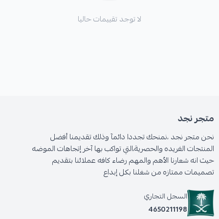
لا توجد تقييمات حاليا
متجر نجد
نحن متجر نجد ،نمنحك تجددا دائمآ وذلك تقديمنا أفضل
المنتجات الفريده والحصرية،التي تواكب بها آخر إتجاهات الموضه
حيث انه شعارنا الأهم والمهم رضاء كافه عملائنا بتقديم
تصميمات ممتازه من شغلنا بكل إبداع
السجل التجاري
4650211198