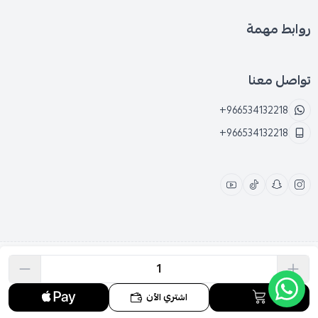
روابط مهمة
تواصل معنا
+966534132218
+966534132218
الحقوق محفوظة | 2026
متجر نجد
اشتري الآن