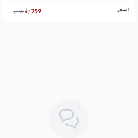
259
السعر
359