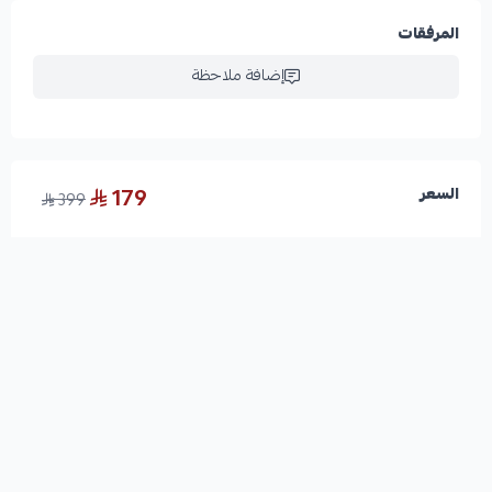
المرفقات
إضافة ملاحظة
179
السعر
399