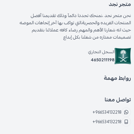
متجر نجد
نحن متجر نجد ،نمنحك تجددا دائمآ وذلك تقديمنا أفضل
المنتجات الفريده والحصرية،التي تواكب بها آخر إتجاهات الموضه
حيث انه شعارنا الأهم والمهم رضاء كافه عملائنا بتقديم
تصميمات ممتازه من شغلنا بكل إبداع
السجل التجاري
4650211198
روابط مهمة
تواصل معنا
+966534132218
+966534132218