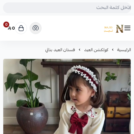
0
0
متجر نجد
الرئيسية
كولكشن العيد
فستان العيد بناتي