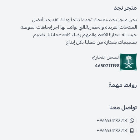
متجر نجد
نحن متجر نجد ،نمنحك تجددا دائمآ وذلك تقديمنا أفضل
المنتجات الفريده والحصرية،التي تواكب بها آخر إتجاهات الموضه
حيث انه شعارنا الأهم والمهم رضاء كافه عملائنا بتقديم
تصميمات ممتازه من شغلنا بكل إبداع
السجل التجاري
4650211198
روابط مهمة
تواصل معنا
+966534132218
+966534132218