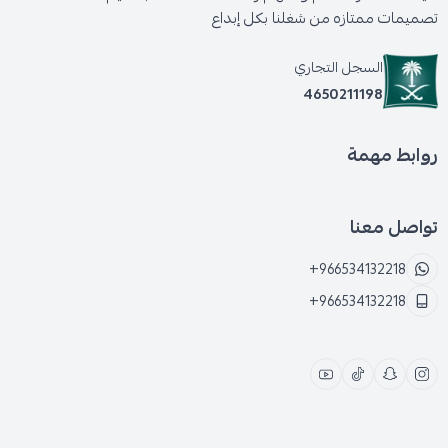
تصميمات ممتازه من شغلنا بكل إبداع
السجل التجاري
4650211198
روابط مهمة
تواصل معنا
+966534132218
+966534132218