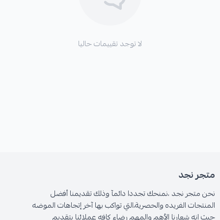
لا توجد تقييمات حاليا
متجر نجد
نحن متجر نجد ،نمنحك تجددا دائمآ وذلك تقديمنا أفضل
المنتجات الفريده والحصرية،التي تواكب بها آخر إتجاهات الموضه
حيث انه شعارنا الأهم والمهم رضاء كافه عملائنا بتقديم