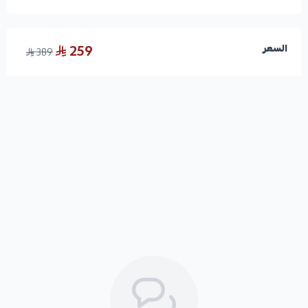
259
السعر
389