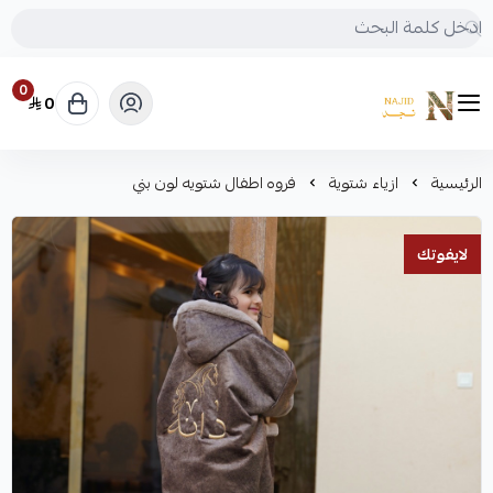
0
0
متجر نجد
الرئيسية
ازياء شتوية
فروه اطفال شتويه لون بني
لايفوتك