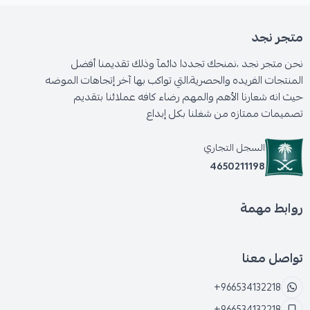
متجر نجد
نحن متجر نجد ،نمنحك تجددا دائمآ وذلك تقديمنا أفضل
المنتجات الفريده والحصرية،التي تواكب بها آخر إتجاهات الموضه
حيث انه شعارنا الأهم والمهم رضاء كافه عملائنا بتقديم
تصميمات ممتازه من شغلنا بكل إبداع
السجل التجاري
4650211198
روابط مهمة
تواصل معنا
+966534132218
+966534132218