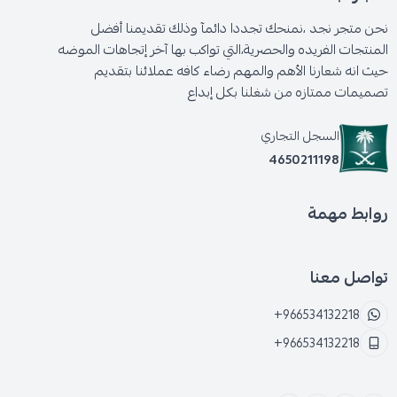
نحن متجر نجد ،نمنحك تجددا دائمآ وذلك تقديمنا أفضل
المنتجات الفريده والحصرية،التي تواكب بها آخر إتجاهات الموضه
حيث انه شعارنا الأهم والمهم رضاء كافه عملائنا بتقديم
تصميمات ممتازه من شغلنا بكل إبداع
السجل التجاري
4650211198
روابط مهمة
تواصل معنا
+966534132218
+966534132218