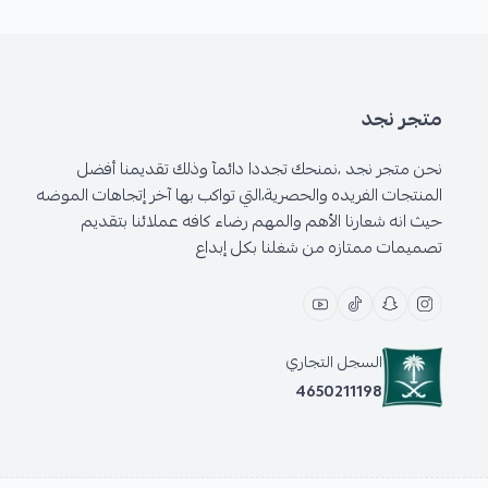
متجر نجد
نحن متجر نجد ،نمنحك تجددا دائمآ وذلك تقديمنا أفضل
المنتجات الفريده والحصرية،التي تواكب بها آخر إتجاهات الموضه
حيث انه شعارنا الأهم والمهم رضاء كافه عملائنا بتقديم
تصميمات ممتازه من شغلنا بكل إبداع
السجل التجاري
4650211198