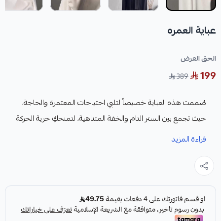
عباية العمره
الحق العرض
199
389
صُممت هذه العباية خصيصاً لتلبي احتياجات المعتمرة والحاجة،
حيث تجمع بين الستر التام والخفة المتناهية، لتمنحكِ حرية الحركة
والراحة التي تبحثين عنها في أطهر البقاع.
قراءة المزيد
​لماذا تختارين هذه العباية لرحلتك؟
​خامة باردة وتنفسية: مصنوعة من قماش عالي الجودة يقاوم
الحرارة ويمتص الرطوبة، مما يجعلها مثالية للأجواء المشمسة
والزحام.
​تصميم مريح (قصة واسعة): توفر لكِ سهولة الحركة أثناء الطواف