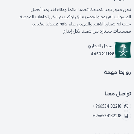
نحن متجر نجد ،نمنحك تجددا دائمآ وذلك تقديمنا أفضل
المنتجات الفريده والحصرية،التي تواكب بها آخر إتجاهات الموضه
حيث انه شعارنا الأهم والمهم رضاء كافه عملائنا بتقديم
تصميمات ممتازه من شغلنا بكل إبداع
السجل التجاري
4650211198
روابط مهمة
تواصل معنا
+966534132218
+966534132218