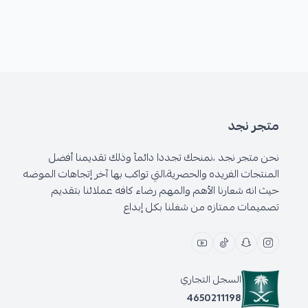
متجر نجد
نحن متجر نجد ،نمنحك تجددا دائمآ وذلك تقديمنا أفضل
المنتجات الفريده والحصرية،التي تواكب بها آخر إتجاهات الموضه
حيث انه شعارنا الأهم والمهم رضاء كافه عملائنا بتقديم
تصميمات ممتازه من شغلنا بكل إبداع
السجل التجاري
4650211198