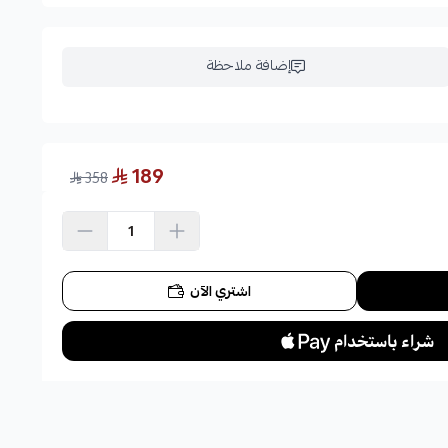
إضافة ملاحظة
189
358
اشتري الآن