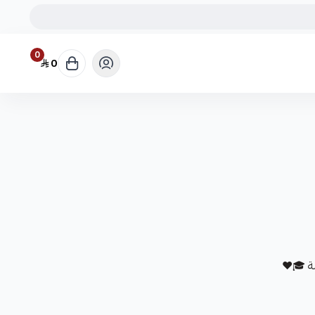
0
0
ّنة 🎓❤