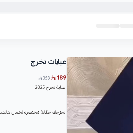
عبايات تخرج
189
358
عباية تخرج 2025
تخرُجِك حِكَاية مُختصره لجَمال هالس