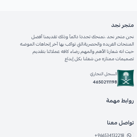
متجر نجد
نحن متجر نجد ،نمنحك تجددا دائمآ وذلك تقديمنا أفضل
المنتجات الفريده والحصرية،التي تواكب بها آخر إتجاهات الموضه
حيث انه شعارنا الأهم والمهم رضاء كافه عملائنا بتقديم
تصميمات ممتازه من شغلنا بكل إبداع
السجل التجاري
4650211198
روابط مهمة
تواصل معنا
+966534132218