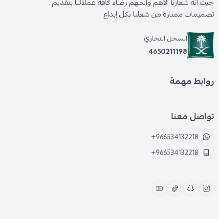
حيث انه شعارنا الأهم والمهم رضاء كافه عملائنا بتقديم
تصميمات ممتازه من شغلنا بكل إبداع
السجل التجاري
4650211198
روابط مهمة
تواصل معنا
+966534132218
+966534132218