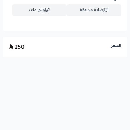
إضافة ملاحظة
إرفاق ملف
اسحب و افلت الملف هنا
250
السعر
استعراض