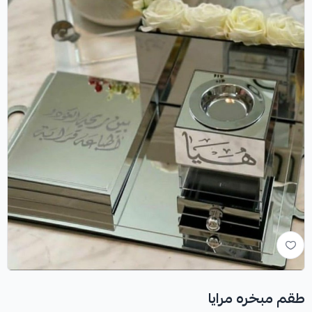
طقم مبخره مرايا