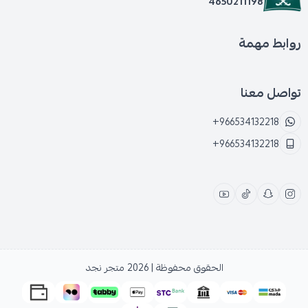
4650211198
روابط مهمة
تواصل معنا
+966534132218
+966534132218
الحقوق محفوظة | 2026
متجر نجد