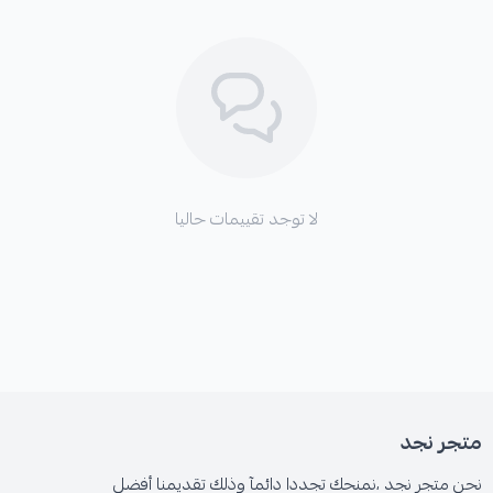
لا توجد تقييمات حاليا
متجر نجد
نحن متجر نجد ،نمنحك تجددا دائمآ وذلك تقديمنا أفضل