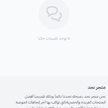
لا توجد تقييمات حاليا
متجر نجد
نحن متجر نجد ،نمنحك تجددا دائمآ وذلك تقديمنا أفضل
المنتجات الفريده والحصرية،التي تواكب بها آخر إتجاهات الموضه