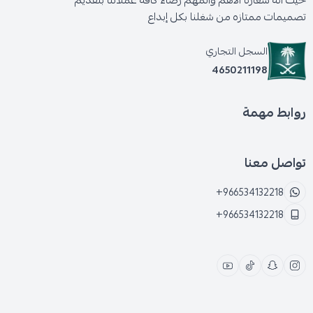
حيث انه شعارنا الأهم والمهم رضاء كافه عملائنا بتقديم
تصميمات ممتازه من شغلنا بكل إبداع
السجل التجاري
4650211198
روابط مهمة
تواصل معنا
+966534132218
+966534132218