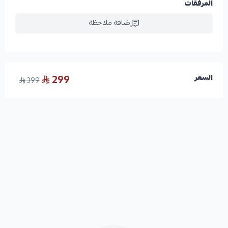
المرفقات
إضافة ملاحظة
299
السعر
399