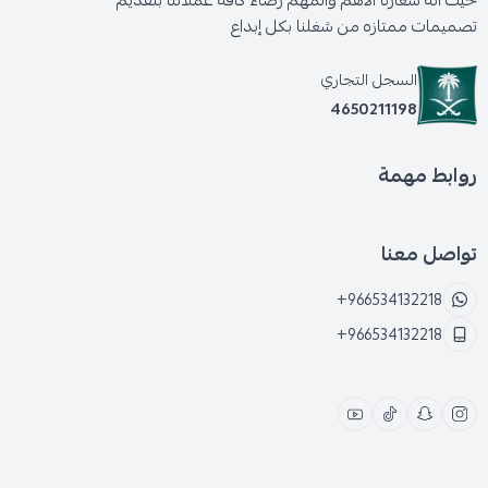
حيث انه شعارنا الأهم والمهم رضاء كافه عملائنا بتقديم
تصميمات ممتازه من شغلنا بكل إبداع
السجل التجاري
4650211198
روابط مهمة
تواصل معنا
+966534132218
+966534132218