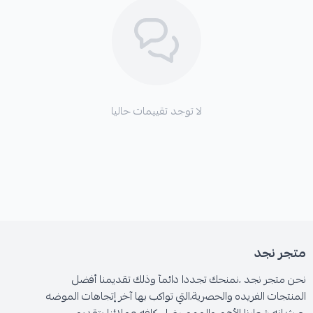
لا توجد تقييمات حاليا
متجر نجد
نحن متجر نجد ،نمنحك تجددا دائمآ وذلك تقديمنا أفضل
المنتجات الفريده والحصرية،التي تواكب بها آخر إتجاهات الموضه