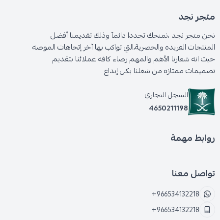
متجر نجد
نحن متجر نجد ،نمنحك تجددا دائمآ وذلك تقديمنا أفضل
المنتجات الفريده والحصرية،التي تواكب بها آخر إتجاهات الموضه
حيث انه شعارنا الأهم والمهم رضاء كافه عملائنا بتقديم
تصميمات ممتازه من شغلنا بكل إبداع
السجل التجاري
4650211198
روابط مهمة
تواصل معنا
+966534132218
+966534132218