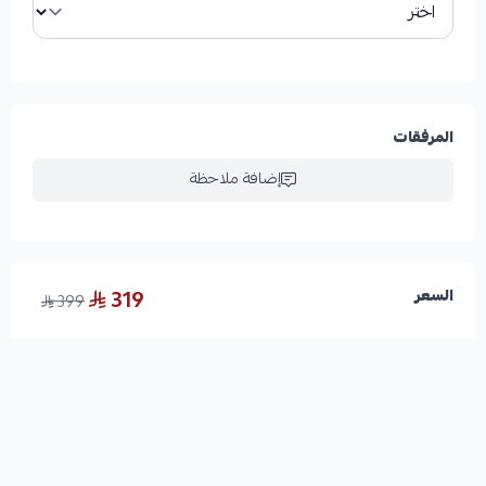
المرفقات
إضافة ملاحظة
319
السعر
399