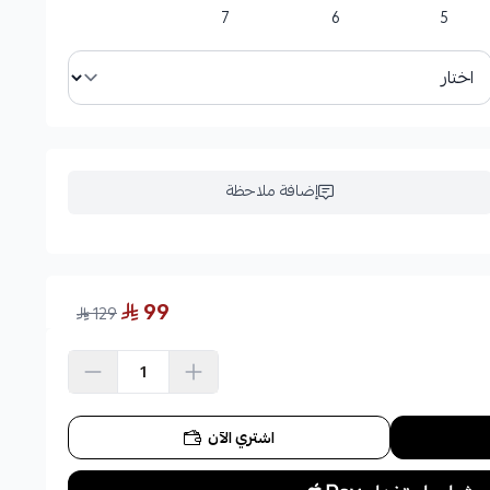
7
6
5
إضافة ملاحظة
99
129
اشتري الآن