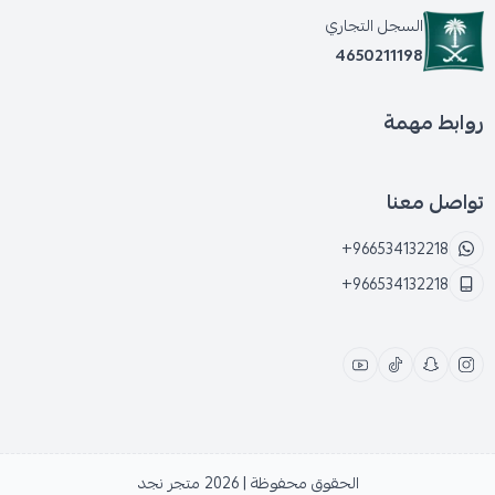
السجل التجاري
4650211198
روابط مهمة
تواصل معنا
+966534132218
+966534132218
الحقوق محفوظة | 2026
متجر نجد