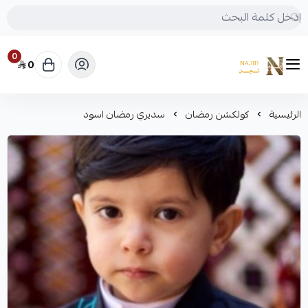
0
0
متجر نجد
الرئيسية
كولكشن رمضان
سديري رمضان اسود