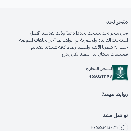
متجر نجد
نحن متجر نجد ،نمنحك تجددا دائمآ وذلك تقديمنا أفضل
المنتجات الفريده والحصرية،التي تواكب بها آخر إتجاهات الموضه
حيث انه شعارنا الأهم والمهم رضاء كافه عملائنا بتقديم
تصميمات ممتازه من شغلنا بكل إبداع
السجل التجاري
4650211198
روابط مهمة
تواصل معنا
+966534132218