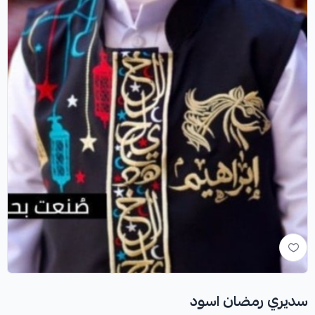
سديري رمضان اسود