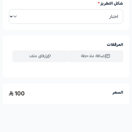
شكل التطريز
*
المرفقات
إضافة ملاحظة
إرفاق ملف
اسحب و افلت الملف هنا
100
السعر
استعراض