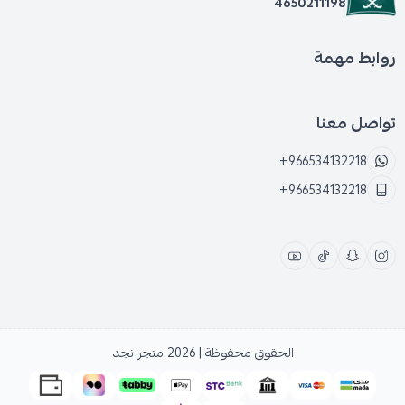
4650211198
روابط مهمة
تواصل معنا
+966534132218
+966534132218
الحقوق محفوظة | 2026
متجر نجد