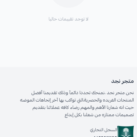
لا توجد تقييمات حاليا
متجر نجد
نحن متجر نجد ،نمنحك تجددا دائمآ وذلك تقديمنا أفضل
المنتجات الفريده والحصرية،التي تواكب بها آخر إتجاهات الموضه
حيث انه شعارنا الأهم والمهم رضاء كافه عملائنا بتقديم
تصميمات ممتازه من شغلنا بكل إبداع
السجل التجاري