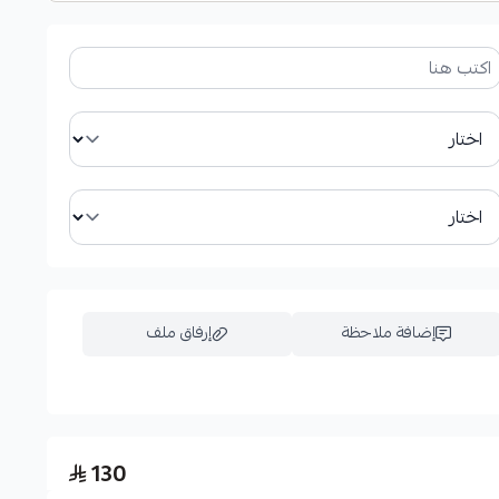
إضافة ملاحظة
إرفاق ملف
اسحب و افلت الملف هنا
130
استعراض