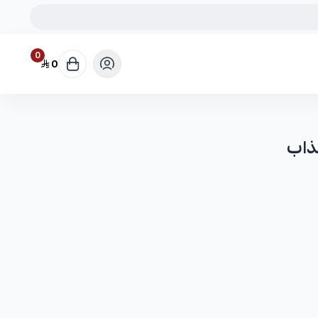
0
0
ذاب