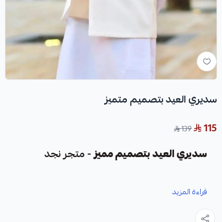
سديري العيد بتصميم متميز
115
139
سديري العيد بتصميم مميز
- متجر نجد
سديري العيد
من متجر نجد هو تجسيد للعراقة والفخامة مع
قراءة المزيد
لمسة فنية استثنائية. يتميز هذا السديري بلونه الأسود الأنيق الذي
يضيف لمسة من الجاذبية والتميز، ويعد خياراً جريئاً ومبتكراً في