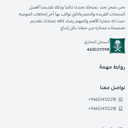
نحن متجر نجد ،نمنحك تجددا دائمآ وذلك تقديمنا أفضل
المنتجات الفريده والحصرية،التي تواكب بها آخر إتجاهات الموضه
حيث انه شعارنا الأهم والمهم رضاء كافه عملائنا بتقديم
تصميمات ممتازه من شغلنا بكل إبداع
السجل التجاري
4650211198
روابط مهمة
تواصل معنا
+966534132218
+966534132218