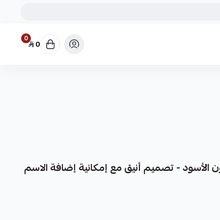
0
0
ون الأسود - تصميم أنيق مع إمكانية إضافة الاسم
حروف العربية باللون الأسود من متجر نجد. مصمم خصيصًا لإضفاء
سديري يجمع بين البساطة والفخامة ليكون خيارك المثالي