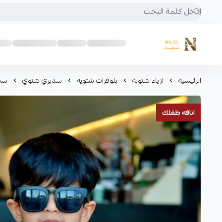
متجر نجد
الرئيسية
ازياء شتوية
بلوفرات شتويه
سديري شتوي
سدي
اناقه طفلك