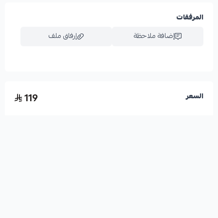
المرفقات
إضافة ملاحظة
إرفاق ملف
اسحب و افلت الملف هنا
119
السعر
استعراض