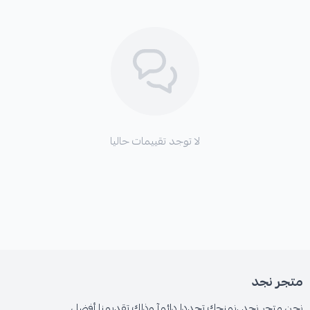
لا توجد تقييمات حاليا
متجر نجد
نحن متجر نجد ،نمنحك تجددا دائمآ وذلك تقديمنا أفضل