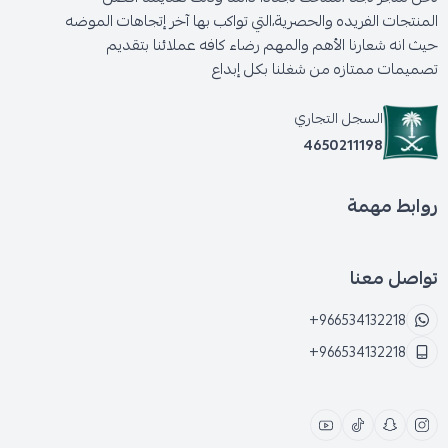
المنتجات الفريده والحصرية،التي تواكب بها آخر إتجاهات الموضه
حيث انه شعارنا الأهم والمهم رضاء كافه عملائنا بتقديم
تصميمات ممتازه من شغلنا بكل إبداع
السجل التجاري
4650211198
روابط مهمة
تواصل معنا
+966534132218
+966534132218