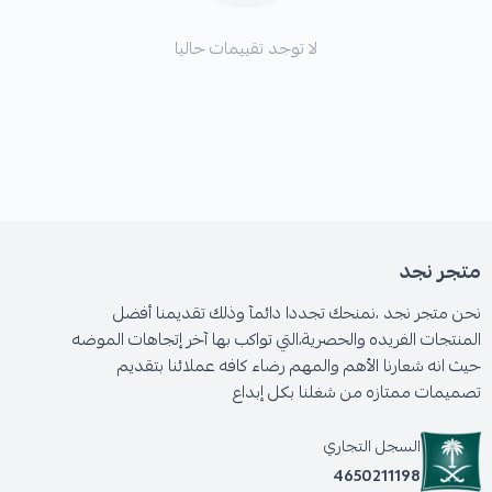
لا توجد تقييمات حاليا
متجر نجد
نحن متجر نجد ،نمنحك تجددا دائمآ وذلك تقديمنا أفضل
المنتجات الفريده والحصرية،التي تواكب بها آخر إتجاهات الموضه
حيث انه شعارنا الأهم والمهم رضاء كافه عملائنا بتقديم
تصميمات ممتازه من شغلنا بكل إبداع
السجل التجاري
4650211198