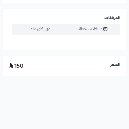
المرفقات
إضافة ملاحظة
إرفاق ملف
اسحب و افلت الملف هنا
150
السعر
استعراض