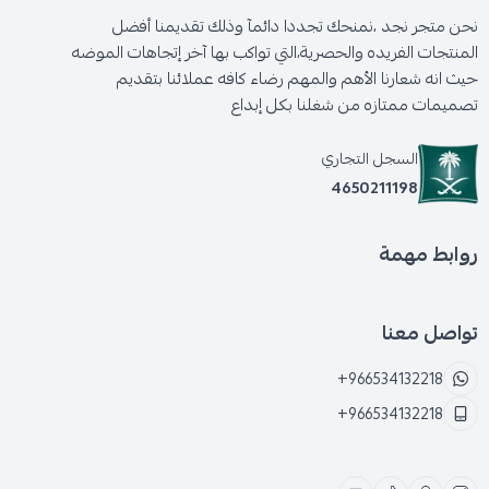
نحن متجر نجد ،نمنحك تجددا دائمآ وذلك تقديمنا أفضل
المنتجات الفريده والحصرية،التي تواكب بها آخر إتجاهات الموضه
حيث انه شعارنا الأهم والمهم رضاء كافه عملائنا بتقديم
تصميمات ممتازه من شغلنا بكل إبداع
السجل التجاري
4650211198
روابط مهمة
تواصل معنا
+966534132218
+966534132218