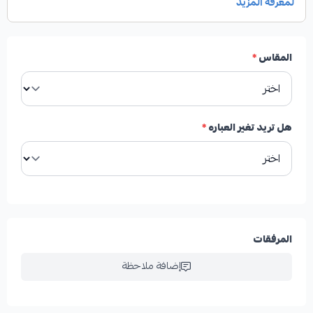
التصميم: طابع كويتي فاخر بلمسة رمضانية خاصة.
العبارة: My First رمضان (رمضان أول لطفلك).
المقاس
*
الاستخدام: مناسب لأول يوم من رمضان وجميع المناسبات
الرمضانية.
هل تريد تغير العباره
*
الألوان: ألوان هادئة مستوحاة من أجواء رمضان.
تطريز الاسم عند اضافه الأسم سوف يكون بدل العباره
المرفقات
إضافة ملاحظة