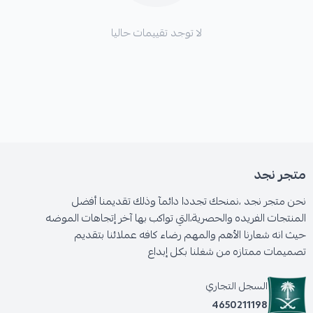
لا توجد تقييمات حاليا
متجر نجد
نحن متجر نجد ،نمنحك تجددا دائمآ وذلك تقديمنا أفضل
المنتجات الفريده والحصرية،التي تواكب بها آخر إتجاهات الموضه
حيث انه شعارنا الأهم والمهم رضاء كافه عملائنا بتقديم
تصميمات ممتازه من شغلنا بكل إبداع
السجل التجاري
4650211198