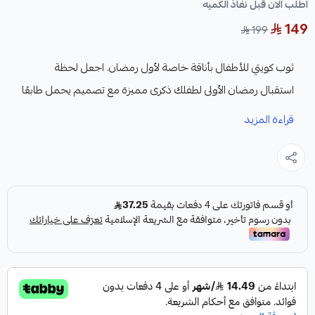
اطلب الان قبل نفاذ الكميه
149
199
ثوب كويتي للأطفال بأناقة خاصة لأول رمضان. اجعل لحظة
استقبال رمضان الأولى لطفلك ذكرى مميزة مع تصميم يحمل طابعًا
رمضانيًا مميزًا مصنوع من قماش ناعم يلائم بشرة الأطفال
قراءة المزيد
الحساسة.
"
مواصفات المنتج:
المادة: قماش لينن ناعم وخفيف يتناسب مع بشرة الأطفال.