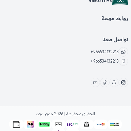
4650211198
روابط مهمة
تواصل معنا
+966534132218
+966534132218
الحقوق محفوظة | 2026
متجر نجد