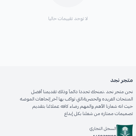
لا توجد تقييمات حاليا
متجر نجد
نحن متجر نجد ،نمنحك تجددا دائمآ وذلك تقديمنا أفضل
المنتجات الفريده والحصرية،التي تواكب بها آخر إتجاهات الموضه
حيث انه شعارنا الأهم والمهم رضاء كافه عملائنا بتقديم
تصميمات ممتازه من شغلنا بكل إبداع
السجل التجاري