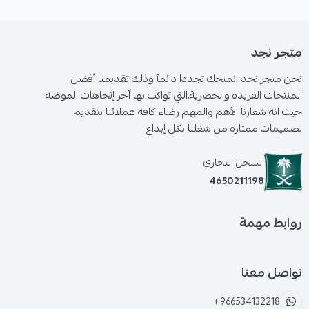
متجر نجد
نحن متجر نجد ،نمنحك تجددا دائمآ وذلك تقديمنا أفضل
المنتجات الفريده والحصرية،التي تواكب بها آخر إتجاهات الموضه
حيث انه شعارنا الأهم والمهم رضاء كافه عملائنا بتقديم
تصميمات ممتازه من شغلنا بكل إبداع
السجل التجاري
4650211198
روابط مهمة
تواصل معنا
+966534132218