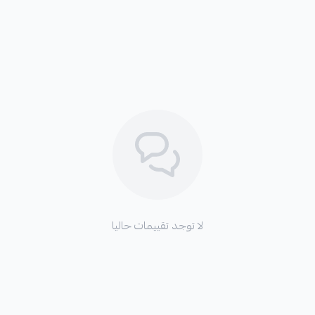
بالمقارنة، كانت بعض التيشرتات القديمة أقل تنوعًا في المقاسات.
كل هذه الميزات تجعل من تيشرت كأس العالم الجديد خيارًا
ممتازًا لكل محبي اللعبة، مما يجعله مميزًا في مجموعة تيشرتات
الأحداث الرياضية.
لا توجد تقييمات حاليا