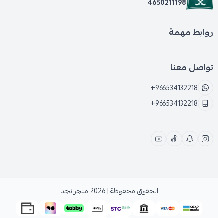
4650211198
روابط مهمة
تواصل معنا
+966534132218
+966534132218
الحقوق محفوظة | 2026
متجر نجد