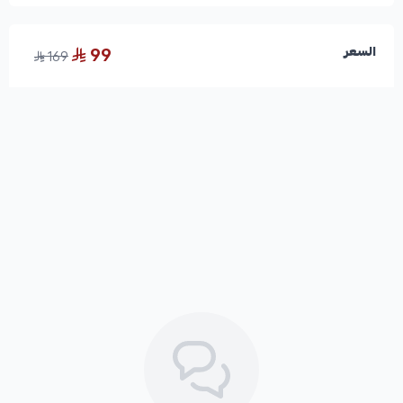
99
السعر
169