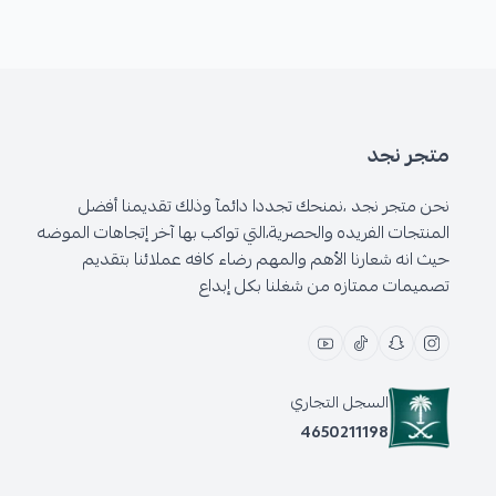
متجر نجد
نحن متجر نجد ،نمنحك تجددا دائمآ وذلك تقديمنا أفضل
المنتجات الفريده والحصرية،التي تواكب بها آخر إتجاهات الموضه
حيث انه شعارنا الأهم والمهم رضاء كافه عملائنا بتقديم
تصميمات ممتازه من شغلنا بكل إبداع
السجل التجاري
4650211198