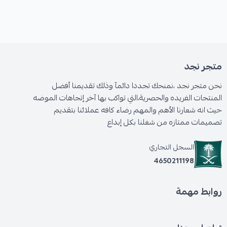
متجر نجد
نحن متجر نجد ،نمنحك تجددا دائمآ وذلك تقديمنا أفضل
المنتجات الفريده والحصرية،التي تواكب بها آخر إتجاهات الموضه
حيث انه شعارنا الأهم والمهم رضاء كافه عملائنا بتقديم
تصميمات ممتازه من شغلنا بكل إبداع
السجل التجاري
4650211198
روابط مهمة