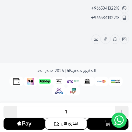
+966534132218
+966534132218
الحقوق محفوظة | 2026
متجر نجد
اشتري الآن