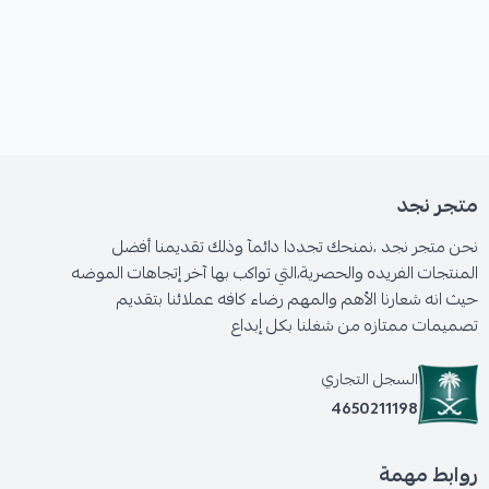
متجر نجد
نحن متجر نجد ،نمنحك تجددا دائمآ وذلك تقديمنا أفضل
المنتجات الفريده والحصرية،التي تواكب بها آخر إتجاهات الموضه
حيث انه شعارنا الأهم والمهم رضاء كافه عملائنا بتقديم
تصميمات ممتازه من شغلنا بكل إبداع
السجل التجاري
4650211198
روابط مهمة