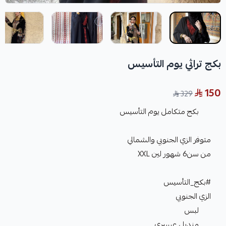
بكج تراثي يوم التأسيس
150
329
بكج متكامل يوم التأسيس
متوفر الزي الجنوبي والشمالي
من سن6 شهور لين XXL
#بكج_التأسيس
الزي الجنوبي
لبس
منديل عسيري