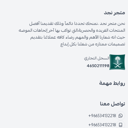
متجر نجد
نحن متجر نجد ،نمنحك تجددا دائمآ وذلك تقديمنا أفضل
المنتجات الفريده والحصرية،التي تواكب بها آخر إتجاهات الموضه
حيث انه شعارنا الأهم والمهم رضاء كافه عملائنا بتقديم
تصميمات ممتازه من شغلنا بكل إبداع
السجل التجاري
4650211198
روابط مهمة
تواصل معنا
+966534132218
+966534132218