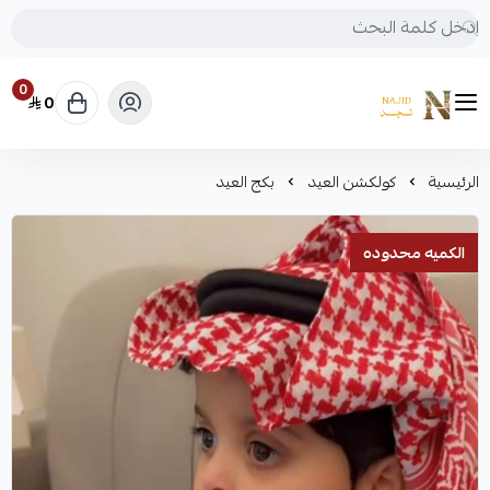
0
0
متجر نجد
الرئيسية
كولكشن العيد
بكج العيد
الكميه محدوده