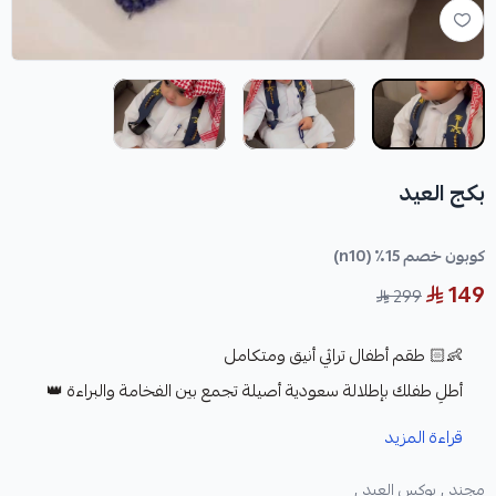
بكج العيد
كوبون خصم 15٪ (n10)
149
299
👶🏻 طقم أطفال تراثي أنيق ومتكامل
أطلِ طفلك بإطلالة سعودية أصيلة تجمع بين الفخامة والبراءة 👑
🇸🇦
قراءة المزيد
طقم متكامل مصمم بعناية ليمنح طفلك مظهراً مميزاً في
مجند ,
بوكس العيد ,