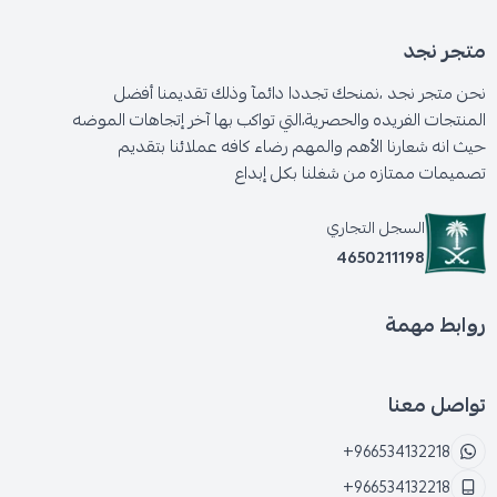
متجر نجد
نحن متجر نجد ،نمنحك تجددا دائمآ وذلك تقديمنا أفضل
المنتجات الفريده والحصرية،التي تواكب بها آخر إتجاهات الموضه
حيث انه شعارنا الأهم والمهم رضاء كافه عملائنا بتقديم
تصميمات ممتازه من شغلنا بكل إبداع
السجل التجاري
4650211198
روابط مهمة
تواصل معنا
+966534132218
+966534132218