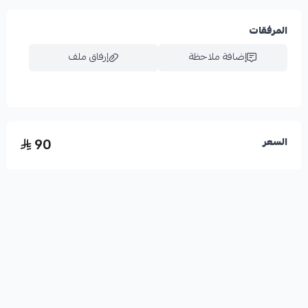
المرفقات
إضافة ملاحظة
إرفاق ملف
اسحب و افلت الملف هنا
90
السعر
استعراض