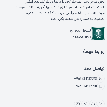
نحن متجر نجد ،نمنحك تجددا دائمآ وذلك تقديمنا أفضل
المنتجات الفريده والحصرية،التي تواكب بها آخر إتجاهات الموضه
حيث انه شعارنا الأهم والمهم رضاء كافه عملائنا بتقديم
تصميمات ممتازه من شغلنا بكل إبداع
السجل التجاري
4650211198
روابط مهمة
تواصل معنا
+966534132218
+966534132218